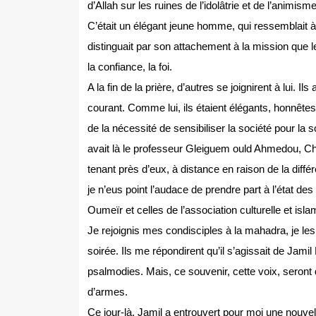
d’Allah sur les ruines de l’idolâtrie et de l’animisme
C’était un élégant jeune homme, qui ressemblait 
distinguait par son attachement à la mission que le
la confiance, la foi.
A la fin de la prière, d’autres se joignirent à lui.
courant. Comme lui, ils étaient élégants, honnêtes, 
de la nécessité de sensibiliser la société pour la so
avait là le professeur Gleiguem ould Ahmedou, Che
tenant près d’eux, à distance en raison de la diff
je n’eus point l’audace de prendre part à l’état de
Oumeïr et celles de l’association culturelle et isla
Je rejoignis mes condisciples à la mahadra, je les i
soirée. Ils me répondirent qu’il s’agissait de Jami
psalmodies. Mais, ce souvenir, cette voix, seront 
d’armes.
Ce jour-là, Jamil a entrouvert pour moi une nouvel