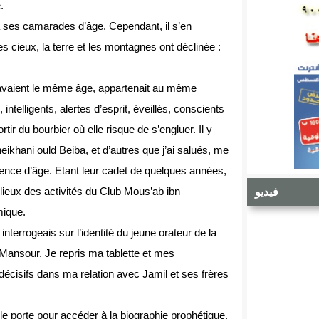
.
à ses camarades d’âge. Cependant, il s’en
s cieux, la terre et les montagnes ont déclinée :
 Ils avaient le même âge, appartenait au même
intelligents, alertes d’esprit, éveillés, conscients
rtir du bourbier où elle risque de s’engluer. Il y
ikhani ould Beiba, et d’autres que j’ai salués, me
érence d’âge. Etant leur cadet de quelques années,
s lieux des activités du Club Mous’ab ibn
فيديو
mique.
nterrogeais sur l’identité du jeune orateur de la
l Mansour. Je repris ma tablette et mes
décisifs dans ma relation avec Jamil et ses frères
le porte pour accéder à la biographie prophétique,