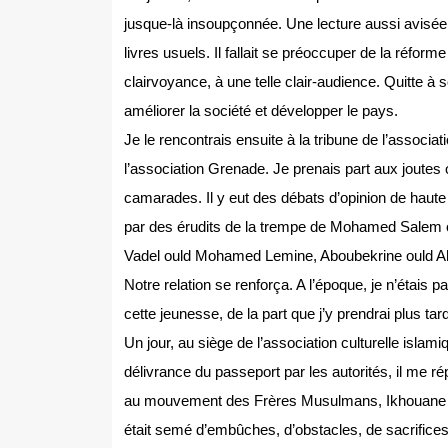
jusque-là insoupçonnée. Une lecture aussi avisée 
livres usuels. Il fallait se préoccuper de la réform
clairvoyance, à une telle clair-audience. Quitte à s
améliorer la société et développer le pays.
Je le rencontrais ensuite à la tribune de l’associa
l’association Grenade. Je prenais part aux joutes 
camarades. Il y eut des débats d’opinion de haut
par des érudits de la trempe de Mohamed Salem
Vadel ould Mohamed Lemine, Aboubekrine ould Ah
Notre relation se renforça. A l’époque, je n’étais 
cette jeunesse, de la part que j’y prendrai plus tard
Un jour, au siège de l’association culturelle islam
délivrance du passeport par les autorités, il me r
au mouvement des Frères Musulmans, Ikhouane El 
était semé d’embûches, d’obstacles, de sacrifices.