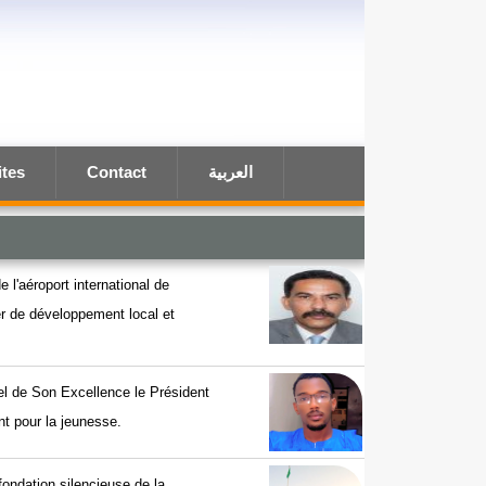
ites
Contact
العربية
e l'aéroport international de
ier de développement local et
el de Son Excellence le Président
t pour la jeunesse.
efondation silencieuse de la