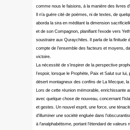
comme nous le faisions, à la manière des livres d’h
Il n’a guère cité de poèmes, ni de textes, de quelq
aborda la sira en méditant la dimension sacrifici
et de son Compagnon, planifiant l’exode vers Yethr
soustraire aux Quraychites. Il parla de la finitude 
compte de l’ensemble des facteurs et moyens, dans
victoire.
La nécessité de s’inspirer de la perspective prop
l'espoir, lorsque le Prophète, Paix et Salut sur lui
désert montagneux des confins de La Mecque, la 
Lors de cette réunion mémorable, enrichissante au p
avec quelque chose de nouveau, concernant l’Islam
et gestes. Un nouvel esprit, une force, une ténacit
d’illuminer une société engluée dans l’obscurantisme
à l’analphabétisme, portant l’étendard de valeurs no