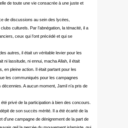
elle de toute une vie consacrée à une juste et
ce de discussions au sein des lycées,
ubs culturels. Par l’abnégation, la ténacité, il a
ciers, ceux qui l’ont précédé et qui se
s autres, il était un véritable levier pour les
ni lassitude, ni ennui, macha Allah, il était
n pleine action. Il était partant pour les
nsi que les communiqués pour les campagnes
ois décennies. A aucun moment, Jamil n’a pris de
 été privé de la participation à bien des concours.
épit de son succès mérité. Il a été écarté de la
l’objet d’une campagne de dénigrement de la part de
auvais œil la percée du mouvement islamiste, qui