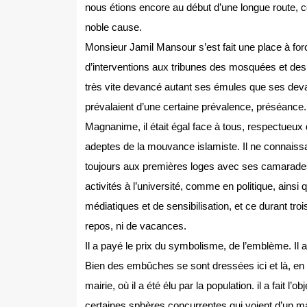
nous étions encore au début d’une longue route, c
noble cause.
Monsieur Jamil Mansour s’est fait une place à for
d’interventions aux tribunes des mosquées et des cl
très vite devancé autant ses émules que ses devan
prévalaient d’une certaine prévalence, préséance.
Magnanime, il était égal face à tous, respectueux de
adeptes de la mouvance islamiste. Il ne connaissait 
toujours aux premières loges avec ses camarades, e
activités à l’université, comme en politique, ai
médiatiques et de sensibilisation, et ce durant tr
repos, ni de vacances.
Il a payé le prix du symbolisme, de l’emblème. Il a
Bien des embûches se sont dressées ici et là, en d
mairie, où il a été élu par la population. il a fait 
certaines sphères concurrentes qui voient d’un m