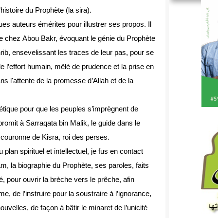
istoire du Prophète (la sira).
ues auteurs émérites pour illustrer ses propos. Il
elle chez Abou Bakr, évoquant le génie du Prophète
ib, ensevelissant les traces de leur pas, pour se
de l’effort humain, mêlé de prudence et la prise en
 l'attente de la promesse d’Allah et de la
hétique pour que les peuples s’imprègnent de
, promit à Sarraqata bin Malik, le guide dans le
couronne de Kisra, roi des perses.
lan spirituel et intellectuel, je fus en contact
, la biographie du Prophète, ses paroles, faits
é, pour ouvrir la brèche vers le prêche, afin
, de l’instruire pour la soustraire à l’ignorance,
uvelles, de façon à bâtir le minaret de l’unicité