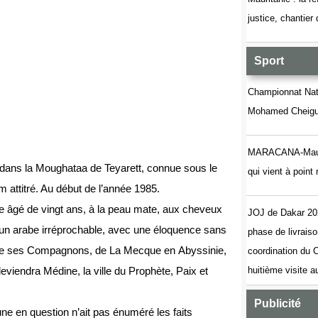
justice, chantier
Sport
Championnat Nati
Mohamed Cheigue
MARACANA-Maurita
 dans la Moughataa de Teyarett, connue sous le
qui vient à poin
attitré. Au début de l’année 1985.
te âgé de vingt ans, à la peau mate, aux cheveux
JOJ de Dakar 20
e un arabe irréprochable, avec une éloquence sans
phase de livrais
 et de ses Compagnons, de La Mecque en Abyssinie,
coordination du
deviendra Médine, la ville du Prophète, Paix et
huitième visite 
Publicité
eune en question n’ait pas énuméré les faits