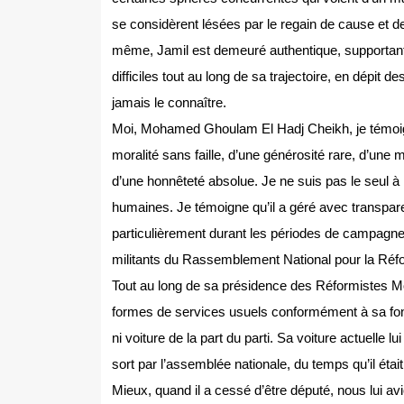
se considèrent lésées par le regain de cause et de
même, Jamil est demeuré authentique, supportant
difficiles tout au long de sa trajectoire, en dépit d
jamais le connaître.
Moi, Mohamed Ghoulam El Hadj Cheikh, je témo
moralité sans faille, d’une générosité rare, d’une mo
d’une honnêteté absolue. Je ne suis pas le seul à l
humaines. Je témoigne qu’il a géré avec transparen
particulièrement durant les périodes de campagne é
militants du Rassemblement National pour la Réf
Tout au long de sa présidence des Réformistes Mo
formes de services usuels conformément à sa fonct
ni voiture de la part du parti. Sa voiture actuelle l
sort par l’assemblée nationale, du temps qu’il étai
Mieux, quand il a cessé d’être député, nous lui a