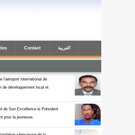
ites
Contact
العربية
e l'aéroport international de
ier de développement local et
el de Son Excellence le Président
t pour la jeunesse.
efondation silencieuse de la