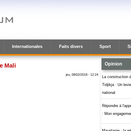
Internationales
Faits divers
Sport
S
Opinion
le Mali
jeu, 08/02/2018 - 12:24
La construction d
Tidjikja : Un lev
national
Répondre à l'app
: Mon engagemen
Mauritanie : la r