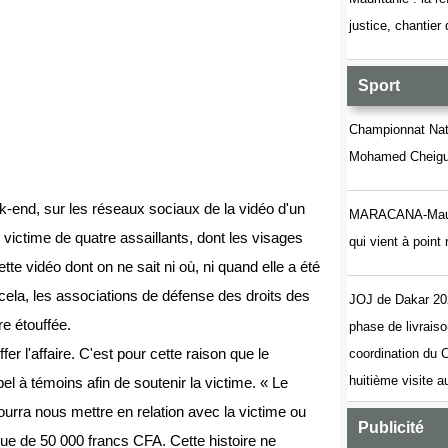
justice, chantier
Sport
Championnat Nati
Mohamed Cheigue
ek-end, sur les réseaux sociaux de la vidéo d'un
MARACANA-Maurita
le victime de quatre assaillants, dont les visages
qui vient à poin
te vidéo dont on ne sait ni où, ni quand elle a été
ela, les associations de défense des droits des
JOJ de Dakar 20
re étouffée.
phase de livrais
ffer l'affaire. C'est pour cette raison que le
coordination du
huitième visite 
 à témoins afin de soutenir la victime. « Le
 pourra nous mettre en relation avec la victime ou
Publicité
ue de 50 000 francs CFA. Cette histoire ne