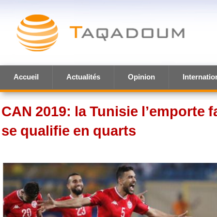
Accueil
Actualités
Opinion
Internatio
CAN 2019: la Tunisie l’emporte 
se qualifie en quarts