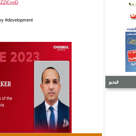
n/eZZiCveD
my #development
فيديو