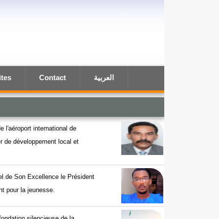
ites
Contact
العربية
e l'aéroport international de
ier de développement local et
el de Son Excellence le Président
t pour la jeunesse.
efondation silencieuse de la