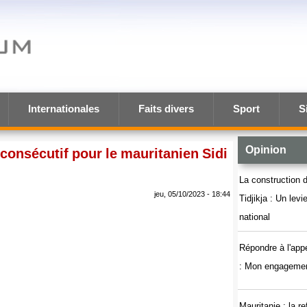
Internationales
Faits divers
Sport
S
Opinion
 consécutif pour le mauritanien Sidi
La construction d
jeu, 05/10/2023 - 18:44
Tidjikja : Un lev
national
Répondre à l'app
: Mon engagemen
Mauritanie : la r