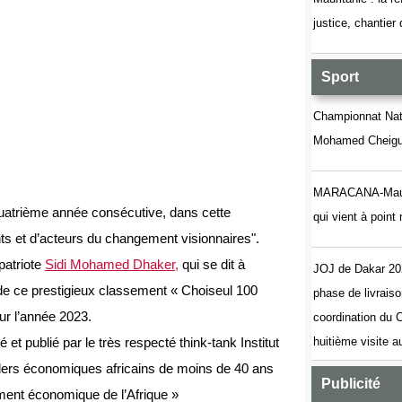
justice, chantier
Sport
Championnat Nati
Mohamed Cheigue
MARACANA-Maurita
 quatrième année consécutive, dans cette
qui vient à poin
s et d’acteurs du changement visionnaires".
patriote
Sidi Mohamed Dhaker
,
qui se dit à
JOJ de Dakar 20
 de ce prestigieux classement « Choiseul 100
phase de livrais
ur l’année 2023.
coordination du
et publié par le très respecté think-tank Institut
huitième visite 
ders économiques africains de moins de 40 ans
Publicité
ment économique de l’Afrique »