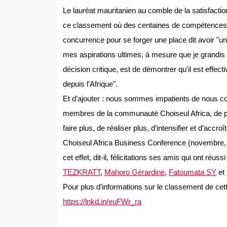
Le lauréat mauritanien au comble de la satisfactio
ce classement où des centaines de compétences, d
concurrence pour se forger une place dit avoir "un
mes aspirations ultimes, à mesure que je grandis 
décision critique, est de démontrer qu’il est effec
depuis l’Afrique".
Et d’ajouter : nous sommes impatients de nous c
membres de la communauté Choiseul Africa, de p
faire plus, de réaliser plus, d’intensifier et d’accroî
Choiseul Africa Business Conference (novembre, 
cet effet, dit-il, félicitations ses amis qui ont réus
TEZKRATT
,
Mahoro Gérardine
,
Fatoumata SY
et
Pour plus d’informations sur le classement de ce
https://lnkd.in/euFWr_ra