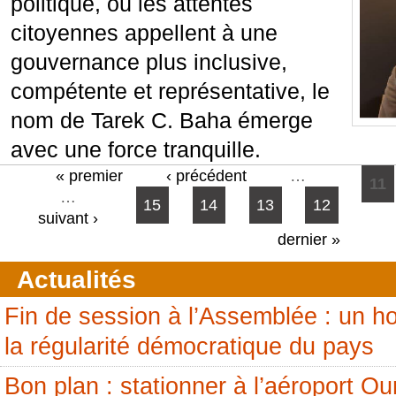
politique, où les attentes
citoyennes appellent à une
gouvernance plus inclusive,
compétente et représentative, le
nom de Tarek C. Baha émerge
avec une force tranquille.
Pages
« premier
‹ précédent
…
11
…
15
14
13
12
suivant ›
dernier »
Actualités
Fin de session à l’Assemblée : un
la régularité démocratique du pays
Bon plan : stationner à l’aéroport 