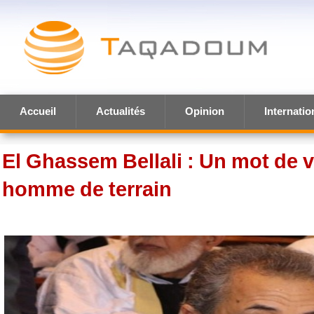
Accueil
Actualités
Opinion
Internatio
El Ghassem Bellali : Un mot de v
homme de terrain