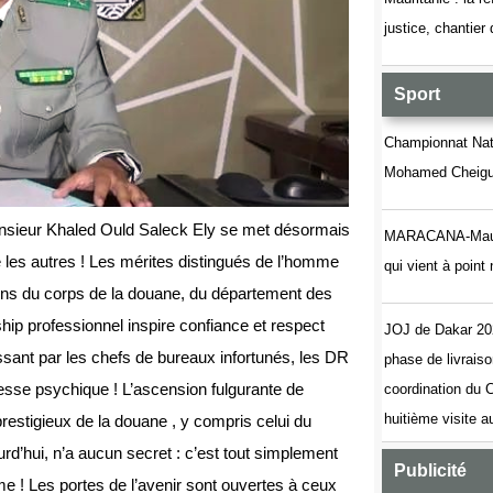
justice, chantier
Sport
Championnat Nati
Mohamed Cheigue
monsieur Khaled Ould Saleck Ely se met désormais
MARACANA-Maurita
les autres ! Les mérites distingués de l’homme
qui vient à poin
ations du corps de la douane, du département des
hip professionnel inspire confiance et respect
JOJ de Dakar 20
ssant par les chefs de bureaux infortunés, les DR
phase de livrais
esse psychique ! L’ascension fulgurante de
coordination du
huitième visite 
restigieux de la douane , y compris celui du
d’hui, n’a aucun secret : c’est tout simplement
Publicité
mme ! Les portes de l’avenir sont ouvertes à ceux