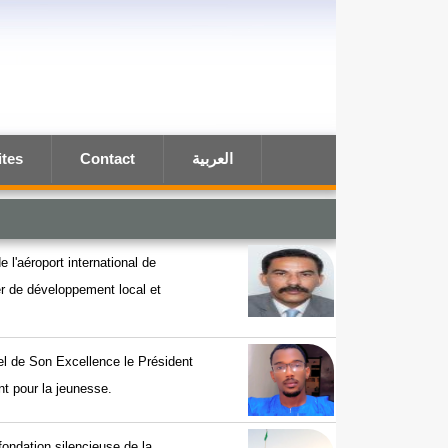
ites
Contact
العربية
e l'aéroport international de
ier de développement local et
el de Son Excellence le Président
t pour la jeunesse.
efondation silencieuse de la