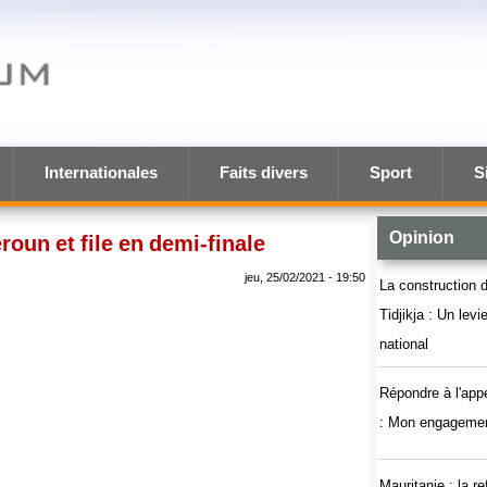
Internationales
Faits divers
Sport
S
Opinion
oun et file en demi-finale
jeu, 25/02/2021 - 19:50
La construction d
Tidjikja : Un lev
national
Répondre à l'app
: Mon engagemen
Mauritanie : la r