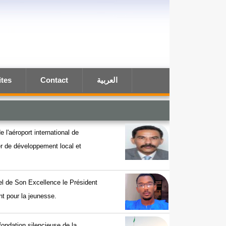
ites
Contact
العربية
e l'aéroport international de
ier de développement local et
el de Son Excellence le Président
t pour la jeunesse.
efondation silencieuse de la