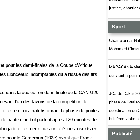
justice, chantier
Sport
Championnat Nati
Mohamed Cheigue
et pour les demi-finales de la Coupe d’Afrique
MARACANA-Maurita
es Lionceaux Indomptables du à l’issue des tirs
qui vient à poin
fiés dans la douleur en demi-finale de la CAN U20
JOJ de Dakar 20
devant l’un des favoris de la compétition, le
phase de livrais
ictoires en trois matchs durant la phase de poules.
coordination du
huitième visite 
de parité d’un but partout après 120 minutes de
ongation. Les deux buts ont été tous inscrits en
Publicité
score pour le Cameroun (103e) avant que Frank