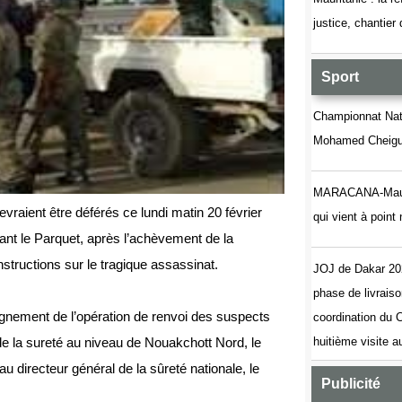
justice, chantier
Sport
Championnat Nati
Mohamed Cheigue
MARACANA-Maurita
vraient être déférés ce lundi matin 20 février
qui vient à poin
ant le Parquet, après l’achèvement de la
tructions sur le tragique assassinat.
JOJ de Dakar 20
phase de livrais
agnement de l’opération de renvoi des suspects
coordination du
de la sureté au niveau de Nouakchott Nord, le
huitième visite 
directeur général de la sûreté nationale, le
Publicité