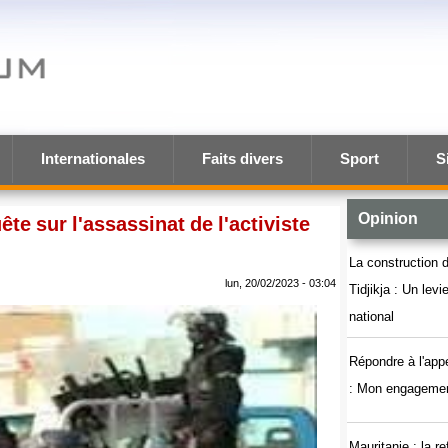
Internationales
Faits divers
Sport
S
Opinion
te sur l'assassinat de l'activiste
La construction d
lun, 20/02/2023 - 03:04
Tidjikja : Un lev
national
Répondre à l'app
: Mon engagemen
Mauritanie : la r