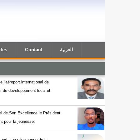
ites
Contact
العربية
e l'aéroport international de
ier de développement local et
el de Son Excellence le Président
t pour la jeunesse.
efondation silencieuse de la