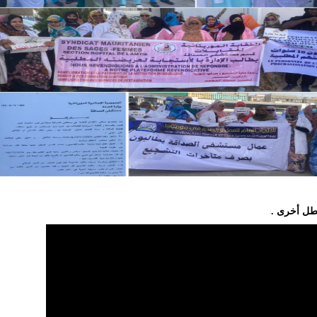
طل أخرى .