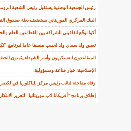
رئيس الجمعية الوطنية يستقبل رئيس الشعبة الروماني
البنك المركزي الموريتاني يستضيف بعثة صندوق النقد
أكوا توقّع اتفاقيتي الشراكة بين القطاعين العام والخاص (PPP) وشراء الطاق
تعيين ولد سيدي ولد لحبيب منسقا عاما لبرنامج "تك
المتقاعدون العسكريون وأسر الشهداء يثمنون الخط
الإصلاحية: خيار قناعة ومسؤولية.
وفاة مفاجئة لنائب رئيس مركز للباكلوريا في لكصر
إطلاق برنامج “أفريكانا لاب موريتانيا” لتعزيز الابتكا