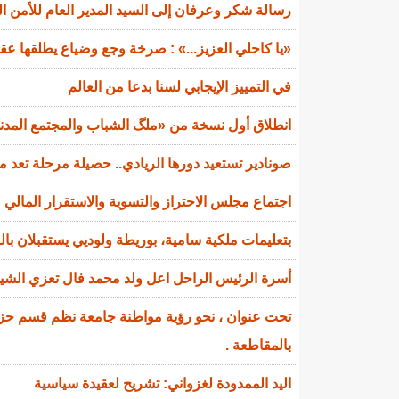
رسالة شكر وعرفان إلى السيد المدير العام للأمن ا
«يا كاحلي العزيز...» : صرخة وجع وضياع يطلقها عقي
في التمييز الإيجابي لسنا بدعا من العالم
انطلاق أول نسخة من «ملگ الشباب والمجتمع المدني»
صونادير تستعيد دورها الريادي.. حصيلة مرحلة تعد 
اجتماع مجلس الاحتراز والتسوية والاستقرار المالي
بتعليمات ملكية سامية، بوريطة ولوديي يستقبلان ب
أسرة الرئيس الراحل اعل ولد محمد فال تعزي الشي
تحت عنوان ، نحو رؤية مواطنة جامعة نظم قسم حزب 
بالمقاطعة .
اليد الممدودة لغزواني: تشريح لعقيدة سياسية