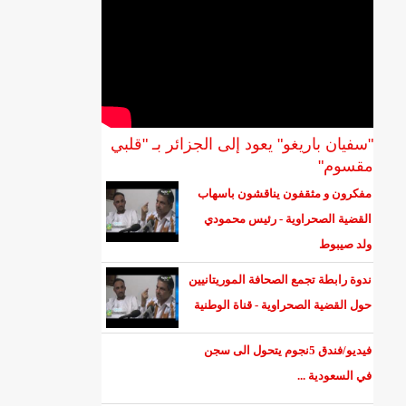
"سفيان باريغو" يعود إلى الجزائر بـ "قلبي
مقسوم"
مفكرون و مثقفون يناقشون باسهاب
القضية الصحراوية - رئيس محمودي
ولد صيبوط
ندوة رابطة تجمع الصحافة الموريتانيين
حول القضية الصحراوية - قناة الوطنية
فيديو/فندق 5نجوم يتحول الى سجن
في السعودية ...