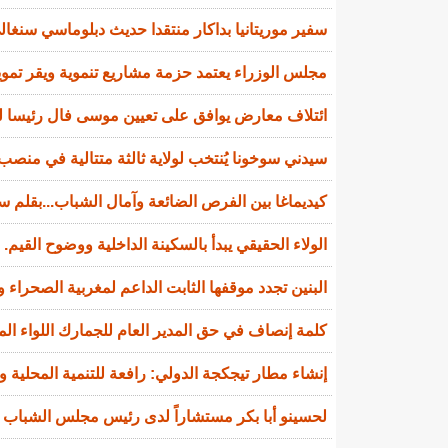
سفير موريتانيا بداكار منتقدا حديث دبلوماسي سنغالي
مجلس الوزراء يعتمد حزمة مشاريع تنموية ويقر تمويل
ائتلاف معارض يوافق على تعيين موسى فال رئيسا لل
سيدني سوخونا يُنتخب لولاية ثالثة متتالية في منصب 
كيديماغا بين الفرص الضائعة وآمال الشباب...بقلم سي
الولاء الحقيقي يبدأ بالسكينة الداخلية ووضوح القيم.
البنين تجدد موقفها الثابت الداعم لمغربية الصحراء و
كلمة إنصاف في حق المدير العام للجمارك اللواء ال
إنشاء مطار تيجكجة الدولي: رافعة للتنمية المحلية و
لحسينو أبا بكر مستشاراً لدى رئيس مجلس الشباب ا