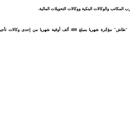
المكاتب والوكالات البنكية ووكالات التحويلات المالية.
وتستخدم العصابة في تنفيذ عمليات السطو سيارة تويوتا "طاش" مؤجّرة شهريا بمبلغ 480 ألف أوقية شهريا من إحدى وكالات تأ