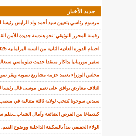
جديد الأخبار
مرسوم رئاسي بتعيين سيد أحمد ولد الرايس رئيسا 
رقمنة المحرر التوثيقي: نحو هندسة جديدة للأمن القا
اختتام الدورة العادية الثانية من السنة البرلمانية 2025-2026
سفير موريتانيا بداكار منتقدا حديث دبلوماسي سنغالي
مجلس الوزراء يعتمد حزمة مشاريع تنموية ويقر تمويل
ائتلاف معارض يوافق على تعيين موسى فال رئيسا لل
سيدني سوخونا يُنتخب لولاية ثالثة متتالية في منصب 
كيديماغا بين الفرص الضائعة وآمال الشباب...بقلم سي
الولاء الحقيقي يبدأ بالسكينة الداخلية ووضوح القيم.