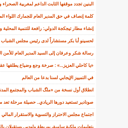
البنين تجدد موقفها الثابت الداعم لمغربية الصحراء و
كلمة إنصاف في حق المدير العام للجمارك اللواء ال
إنشاء مطار تيجكجة الدولي: رافعة للتنمية المحلية و
لحسينو أبا بكر مستشاراً لدى رئيس مجلس الشباب ا
رسالة شكر وعرفان إلى السيد المدير العام للأمن ا
«يا كاحلي العزيز...» : صرخة وجع وضياع يطلقها عقي
في التمييز الإيجابي لسنا بدعا من العالم
انطلاق أول نسخة من «ملگ الشباب والمجتمع المدني»
صونادير تستعيد دورها الريادي.. حصيلة مرحلة تعد 
اجتماع مجلس الاحتراز والتسوية والاستقرار المالي
بتعليمات ملكية سامية، بوريطة ولوديي يستقبلان ب