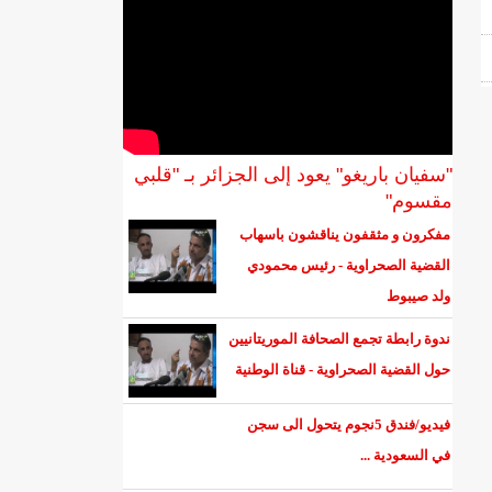
"سفيان باريغو" يعود إلى الجزائر بـ "قلبي
مقسوم"
مفكرون و مثقفون يناقشون باسهاب
القضية الصحراوية - رئيس محمودي
ولد صيبوط
ندوة رابطة تجمع الصحافة الموريتانيين
حول القضية الصحراوية - قناة الوطنية
فيديو/فندق 5نجوم يتحول الى سجن
في السعودية ...