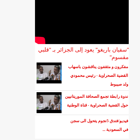
"سفيان باريغو" يعود إلى الجزائر بـ "قلبي
مقسوم"
مفكرون و مثقفون يناقشون باسهاب
القضية الصحراوية - رئيس محمودي
ولد صيبوط
ندوة رابطة تجمع الصحافة الموريتانيين
حول القضية الصحراوية - قناة الوطنية
فيديو/فندق 5نجوم يتحول الى سجن
في السعودية ...