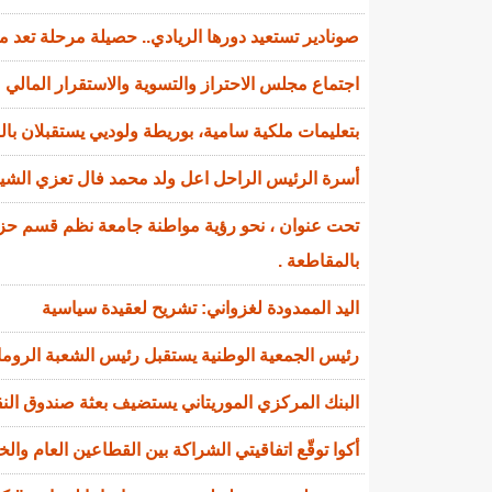
صونادير تستعيد دورها الريادي.. حصيلة مرحلة تعد 
اجتماع مجلس الاحتراز والتسوية والاستقرار المالي
بتعليمات ملكية سامية، بوريطة ولوديي يستقبلان ب
أسرة الرئيس الراحل اعل ولد محمد فال تعزي الشي
تحت عنوان ، نحو رؤية مواطنة جامعة نظم قسم حزب 
بالمقاطعة .
اليد الممدودة لغزواني: تشريح لعقيدة سياسية
رئيس الجمعية الوطنية يستقبل رئيس الشعبة الروماني
البنك المركزي الموريتاني يستضيف بعثة صندوق النقد
أكوا توقّع اتفاقيتي الشراكة بين القطاعين العام والخاص (PPP) وشراء الطاق