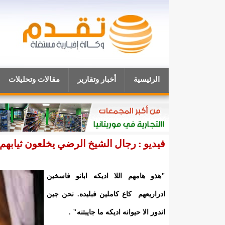
الرئيسية
أخبار وتقارير
مقالات وتحليلات
فيديو : رجال الشيخ الرضي يخلعون ثيابهم 
"هذو هامهم اللا اديكه ابانو فاسخين
ادراريعهم كاع كاملين فبليده. نحن جين
اندور الا حيوانه اديكه ما جايبتنه" .