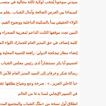
سيدني سوخونا يُنتخب لولاية ثالثة متتالية في منصب 
كيديماغا بين الفرص الضائعة وآمال الشباب...بقلم سي
الولاء الحقيقي يبدأ بالسكينة الداخلية ووضوح القيم.
البنين تجدد موقفها الثابت الداعم لمغربية الصحراء و
كلمة إنصاف في حق المدير العام للجمارك اللواء ال
إنشاء مطار تيجكجة الدولي: رافعة للتنمية المحلية و
لحسينو أبا بكر مستشاراً لدى رئيس مجلس الشباب ا
رسالة شكر وعرفان إلى السيد المدير العام للأمن ا
«يا كاحلي العزيز...» : صرخة وجع وضياع يطلقها عقي
في التمييز الإيجابي لسنا بدعا من العالم
انطلاق أول نسخة من «ملگ الشباب والمجتمع المدني»