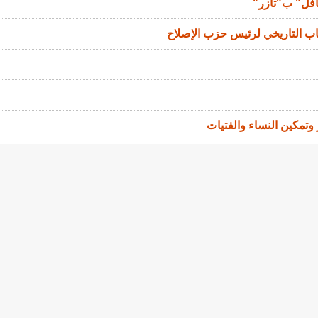
افل" ب"تآزر"
اب التاريخي لرئيس حزب الإصلاح
ر وتمكين النساء والفتيات