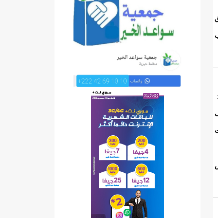
”
ق
ب
ى
ت
ض