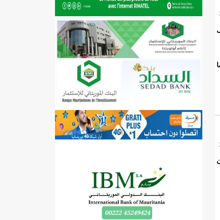
ل
ا
ن