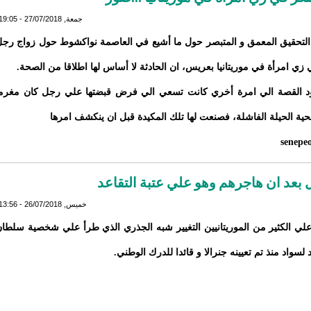
جمعة, 27/07/2018 - 19:05
 التحقيق المعمق و المتبصر حول ما أشيع في العاصمة نواكشوط حول زواج رج
 زي امرأة في موريتانيا بعريس، ان الحادثة لا أساس لها اطلاقا من الصحة.
ود القصة الي امرة أخري كانت تسعي الي فرض قبضتها علي رجل كان مغرم
ضحية الحيلة الفاشلة، فصنعت لها تلك المكيدة قبل ان ينكشف امرها
senepe
بعد ان هاجرهم وهو علي عتبة التقاعد
خميس, 26/07/2018 - 13:56
لي الكثير من الموريتانيين التغيير شبه الجذري الذي طرأ علي شخصية سلطا
لسواد منذ تم تعيينه جنرالا و قائدا للدرك الوطني.