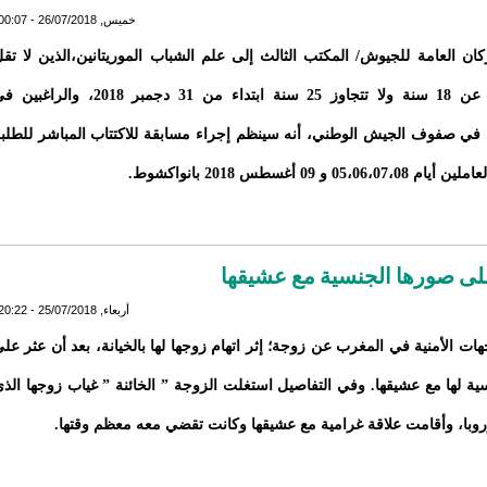
خميس, 26/07/2018 - 00:07
ركان العامة للجيوش/ المكتب الثالث إلى علم الشباب الموريتانين،الذين لا تق
أعمارهم عن 18 سنة ولا تتجاوز 25 سنة ابتداء من 31 دجمبر 2018، والراغب
 في صفوف الجيش الوطني، أنه سينظم إجراء مسابقة للاكتتاب المباشر للطلب
05،06،07 و 09 أغسطس 2018 بانواكشوط.
على صورها الجنسية مع عشيقها
أربعاء, 25/07/2018 - 20:22
ات الأمنية في المغرب عن زوجة؛ إثر اتهام زوجها لها بالخيانة، بعد أن عثر عل
ة لها مع عشيقها. وفي التفاصيل استغلت الزوجة ” الخائنة ” غياب زوجها الذ
روبا، وأقامت علاقة غرامية مع عشيقها وكانت تقضي معه معظم وقتها.