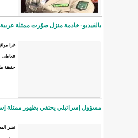
بالفيديو- خادمة منزل صوّرت ممثلة عربية
غزا مواق
تتعاطى ا
حقيقة ما 
مسؤول إسرائيلي يحتفي بظهور ممثلة إسرا
نشر المس