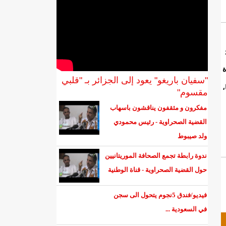
ة
"سفيان باريغو" يعود إلى الجزائر بـ "قلبي
،
مقسوم"
مفكرون و مثقفون يناقشون باسهاب
القضية الصحراوية - رئيس محمودي
ولد صيبوط
ندوة رابطة تجمع الصحافة الموريتانيين
حول القضية الصحراوية - قناة الوطنية
فيديو/فندق 5نجوم يتحول الى سجن
في السعودية ...