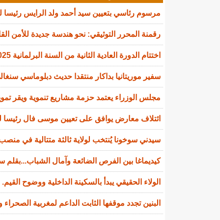
مرسوم رئاسي بتعيين سيد أحمد ولد الرايس رئيسا 
رقمنة المحرر التوثيقي: نحو هندسة جديدة للأمن القا
اختتام الدورة العادية الثانية من السنة البرلمانية 2025-2026
سفير موريتانيا بداكار منتقدا حديث دبلوماسي سنغالي
مجلس الوزراء يعتمد حزمة مشاريع تنموية ويقر تمويل
ائتلاف معارض يوافق على تعيين موسى فال رئيسا لل
سيدني سوخونا يُنتخب لولاية ثالثة متتالية في منصب 
كيديماغا بين الفرص الضائعة وآمال الشباب...بقلم سي
الولاء الحقيقي يبدأ بالسكينة الداخلية ووضوح القيم.
البنين تجدد موقفها الثابت الداعم لمغربية الصحراء و