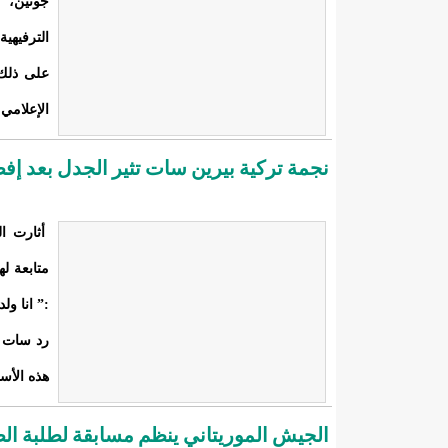
جونين، ا
الترفيهي
على ذلك 
الإعلامي
نجمة تركية بيرين سات تثير الجدل بعد إفصا
أثارت ال
متابعة ل
:” انا و
رد سات ع
هذه الأسئ
الجيش الموريتاني ينظم مسابقة لطلبة الض