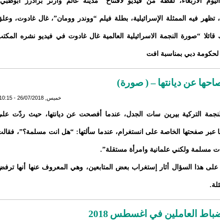
ليوم الأربعاء، لقطة من فيديو لافتتاح “مدينة عالم وارنر براذرز أبوظبي
ة، تظهر فيه الممثلة الإسرائيلية، بطلة فيلم “ووندر وومان”، غال غادوت، وعل
قائلا “صورة النجمة الاسرائيلية العالمية غال غادوت في فيديو نشره المكت
 لحكومة دبي بمناسبة افت
حها عن ديانتها – ( صورة)
خميس, 26/07/2018 - 10:15
نجمة التركية بيرين سات الجدل، عندما أفصحت عن ديانتها، حيث ردّت عل
ها عبر صفحتها الخاصة على انستغرام، عندما سألتها: “هل انت مسلمة؟”، فقال
لدت مسلمة ولكني علمانية وامرأة مستقلة”.
لى هذا السؤال أثار إستغراب بعض المتابعين، وهي المعروف عنها أنها ترف
لة.
باط العاملين في اغسطس 2018