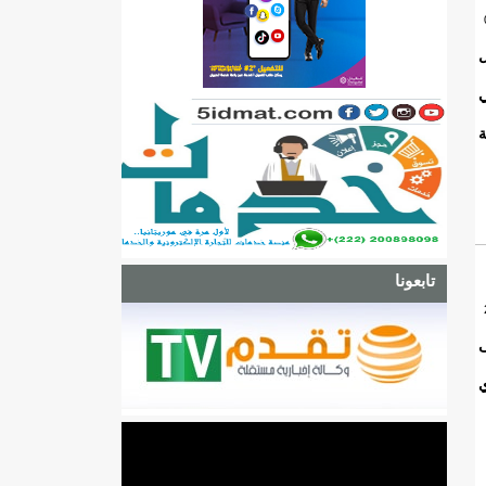
ل
ين في
ة
تابعونا
ى
ي