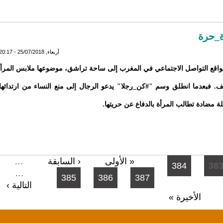
أة_حرة
أربعاء, 25/07/2018 - 20:17
واقع التواصل الاجتماعي في المغرب إلى ساحة تراشق، موضوعها ملابس المرأ
. فبعدما انطلق وسم "#كن_رجلا" يدعو الرجال إلى منع النساء من ارتدائها
ة مضادة تطالب المرأة بالدفاع عن حريتها.
« الأولى
‹ السابقة
…
384
38
…
385
386
387
التالية ›
الأخيرة »