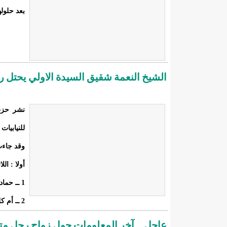
بعد حلول
الشيخ النعمة شقيق السيدة الاولي يحتل رقم 4 في اللائحة الوطنية للحزب الحاكم ..
نشر حزب
للنيابيات
وقد جاءت 
أولا : الل
1 ــ حمادي ولد اميمو
2 ــ أم كلثوم بنت اليسع
عاجل ...آخر المعلومات حول زواج رجل متن