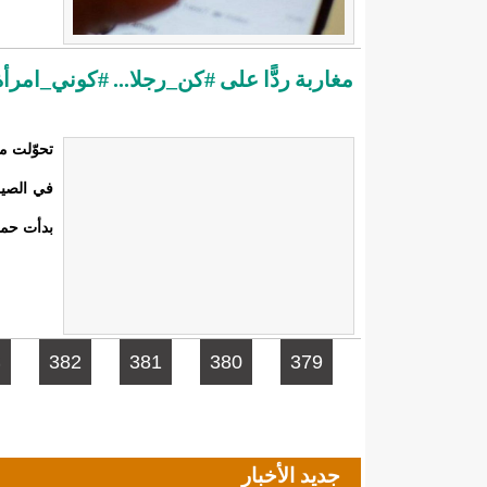
مغاربة ردًّا على #كن_رجلا... ‫#‏كوني_امر
تحوّلت م
في الصيف
بدأت حمل
الصفحات
3
382
381
380
379
جديد الأخبار