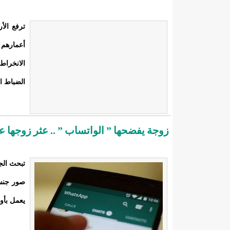
ترفع الأ
الانخراط
الضباط العاملين أيام ،08
زوجة يفضحها ” الواتساب ” .. عثر زوجها 
تبحث الجه
صور جنسي
يعمل بأو