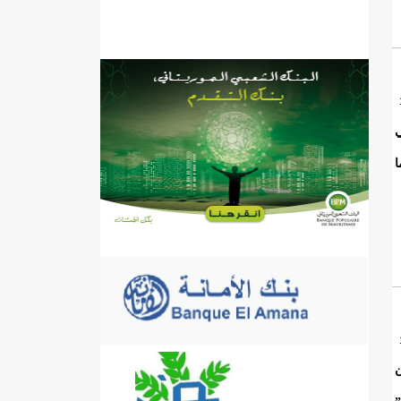
ي
ا
ن