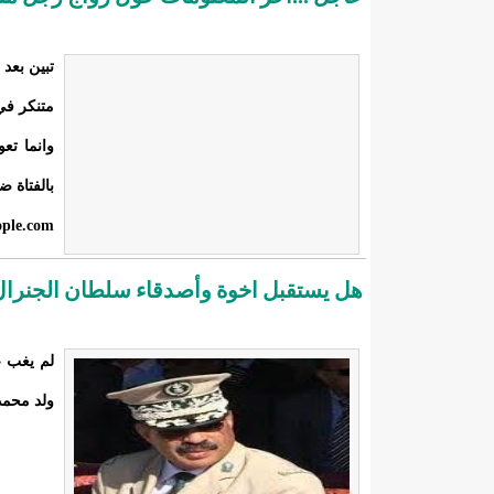
تبين بعد
متنكر في
وانما تع
بالفتاة 
ople.com
هل يستقبل اخوة وأصدقاء سلطان الجنرال 
لم يغب ع
ولد محمد 