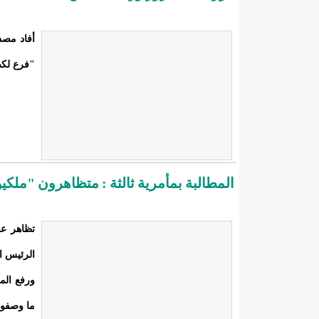
"فرع لكصر"
المطالبة بمأمرية ثالثة : متظاهرون "ملكي
تظاهر عش
الرئيس ال
ورفع الم
ما وصفوها