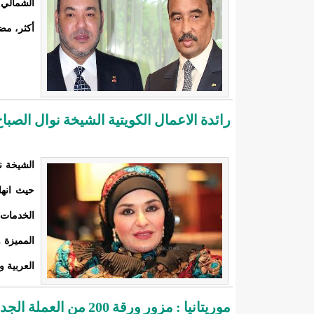
الشمالي 
أكثر، مضي
رائدة الاعمال الكويتية الشيخة نوال الصبا
الشيخة ن
حيث انها
الخدمات 
المميزة 
العربية و
موريتانيا : مزور ورقة 200 من العملة الجديدة في قبضة الشرطة