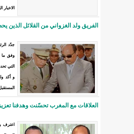
الاخبار ال
الفريق ولد الغزواني من القلائل الذين يح
جدّد الر
وفق ما ي
التي تحدد
و أكد ول
المستقبل
العلاقات مع المغرب تحسّنت وهدفنا تعزيزه
اعترف ول