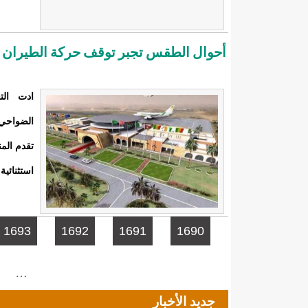
أحوال الطقس تجبر توقف حركة الطيران 
ادت الت
الضواحي 
تقدم الم
استثنائي
الصفحات
1693
1692
1691
1690
…
جديد الأخبار