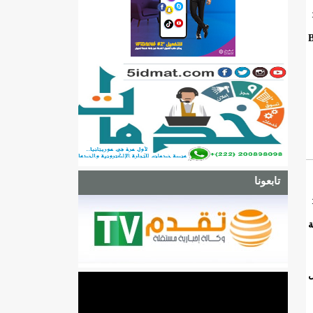
 قدم إلى بنك BNM
تابعونا
ة
ل