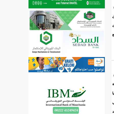
ق
 قوى
ع
ة
ا
ي
د