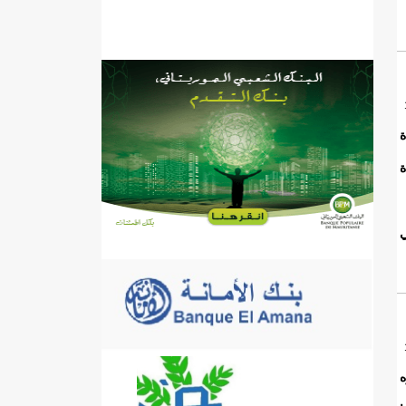
ة
ة
ي
ه