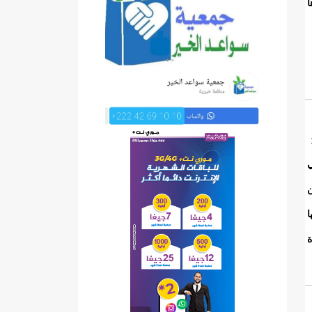
ا
ي
ن
ا
ة