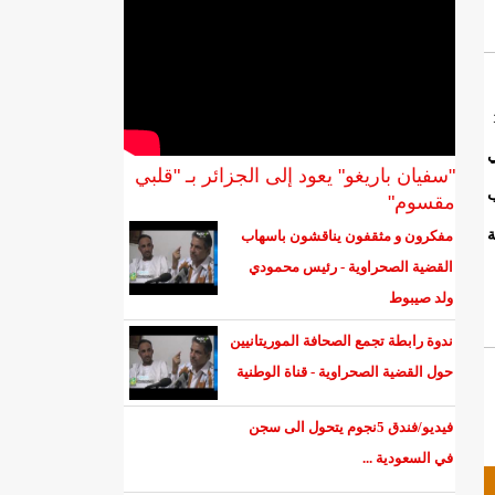
"سفيان باريغو" يعود إلى الجزائر بـ "قلبي
ب
مقسوم"
ة
مفكرون و مثقفون يناقشون باسهاب
القضية الصحراوية - رئيس محمودي
ولد صيبوط
ندوة رابطة تجمع الصحافة الموريتانيين
حول القضية الصحراوية - قناة الوطنية
فيديو/فندق 5نجوم يتحول الى سجن
في السعودية ...