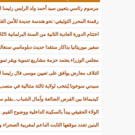
مرسوم رئاسي بتعيين سيد أحمد ولد الرايس رئيسا 
رقمنة المحرر التوثيقي: نحو هندسة جديدة للأمن القا
اختتام الدورة العادية الثانية من السنة البرلمانية 2025-2026
سفير موريتانيا بداكار منتقدا حديث دبلوماسي سنغالي
مجلس الوزراء يعتمد حزمة مشاريع تنموية ويقر تمويل
ائتلاف معارض يوافق على تعيين موسى فال رئيسا لل
سيدني سوخونا يُنتخب لولاية ثالثة متتالية في منصب 
كيديماغا بين الفرص الضائعة وآمال الشباب...بقلم سي
الولاء الحقيقي يبدأ بالسكينة الداخلية ووضوح القيم.
البنين تجدد موقفها الثابت الداعم لمغربية الصحراء و