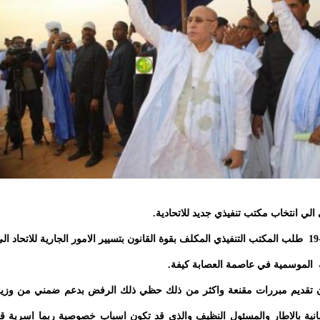
ي الي انتخاب مكتب تنفيذي جديد للاتحادية.
وفي غضون تلك الترتيبات التي تاخرت بسبب جائحة كوفيد-19 طلب المكتب التنفيذي المكلف بقوة القانون بتسيير الامور الجارية للاتحاد ا
ية الموسمية في عاصمة العصابة كيفة.
دون تقديم مبررات مقنعة واكثر من ذلك حظي ذلك الرفض بدعم ضمني من وزي
رلمانية بالاطار والمسئول النظيف والذي قد تكون اسباب خصوصية ربما اسرية ق