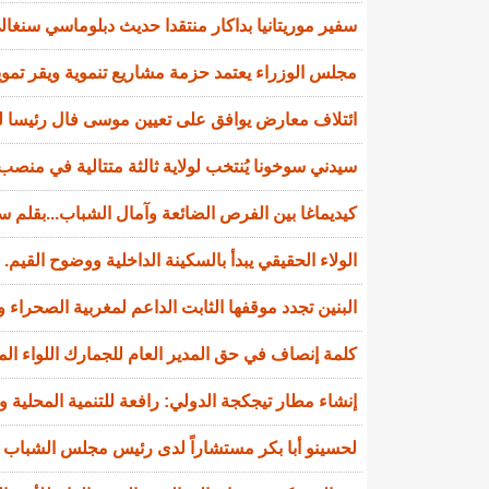
سفير موريتانيا بداكار منتقدا حديث دبلوماسي سنغالي
مجلس الوزراء يعتمد حزمة مشاريع تنموية ويقر تمويل
ائتلاف معارض يوافق على تعيين موسى فال رئيسا لل
سيدني سوخونا يُنتخب لولاية ثالثة متتالية في منصب 
كيديماغا بين الفرص الضائعة وآمال الشباب...بقلم سي
الولاء الحقيقي يبدأ بالسكينة الداخلية ووضوح القيم.
البنين تجدد موقفها الثابت الداعم لمغربية الصحراء و
كلمة إنصاف في حق المدير العام للجمارك اللواء ال
إنشاء مطار تيجكجة الدولي: رافعة للتنمية المحلية و
لحسينو أبا بكر مستشاراً لدى رئيس مجلس الشباب ا