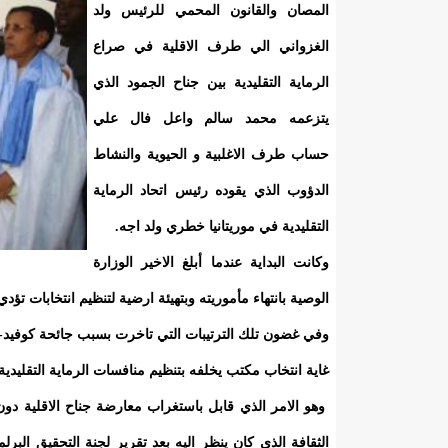
المصان والقانون المحمي للرئيس ولد
الغزواني الي طرف الاقلية في صراع
الرماية التقليدية بين جناح الجمود الذي
يتزعمه محمد سالم واعل فال علي
حساب طرف الاغلبية و الحيوية والنشاط
الدؤوب الذي يقوده رئيس اتحاد الرماية
التقليدية في موريتانيا خطري ولد اجه.
وكانت البداية عندما أبلغ الاخير الوزارة
الوصية بانتهاء مأموريته وبتهيئة ارضية لتنظيم انتخابات تؤد
غاية انتخاب مكتب يخلفه بتنظيم منافسات الرماية التقليد
وهو الامر الذي قابل باستغراب معارضة جناح الاقلية 
الثقافة الذي كان ينظر اليه بعد تقرير لجنة التحقيق الب