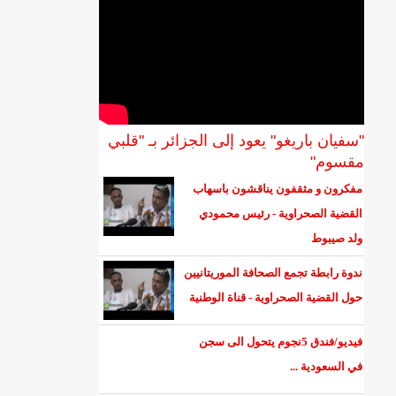
"سفيان باريغو" يعود إلى الجزائر بـ "قلبي
مقسوم"
مفكرون و مثقفون يناقشون باسهاب
القضية الصحراوية - رئيس محمودي
ولد صيبوط
ندوة رابطة تجمع الصحافة الموريتانيين
حول القضية الصحراوية - قناة الوطنية
فيديو/فندق 5نجوم يتحول الى سجن
في السعودية ...