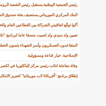
رئيس الجمعية الوطنية يستقبل رئيس الشعبة الروماني
البنك المركزي الموريتاني يستضيف بعثة صندوق النقد
أكوا توقّع اتفاقيتي الشراكة بين القطاعين العام والخاص (PPP) وشراء الطاق
تعيين ولد سيدي ولد لحبيب منسقا عاما لبرنامج "تك
المتقاعدون العسكريون وأسر الشهداء يثمنون الخط
الإصلاحية: خيار قناعة ومسؤولية.
وفاة مفاجئة لنائب رئيس مركز للباكلوريا في لكصر
إطلاق برنامج “أفريكانا لاب موريتانيا” لتعزيز الابتكا