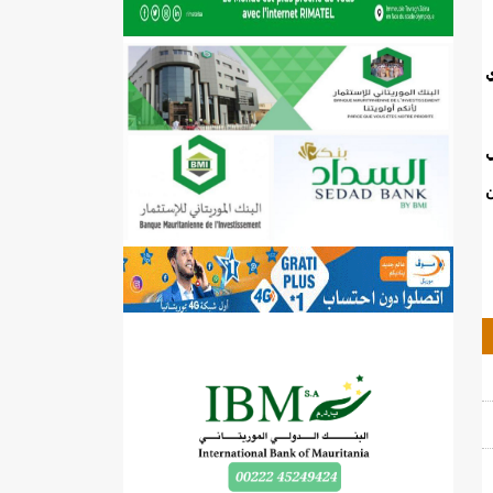
خطري
ي
ن