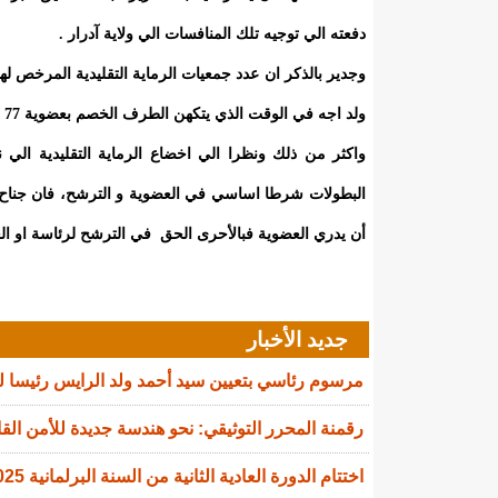
دفعته الي توجيه تلك المنافسات الي ولاية آدرار .
ولد اجه في الوقت الذي يتكهن الطرف الخصم بعضوية 77 جمعية من المجموع الآنف، فكيف يمكن ذلك.
واكثر من ذلك ونظرا الي اخضاع الرماية التقليدية الي 
البطولات شرطا اساسي في العضوية و الترشح، فان جناح 
أن يدري العضوية فبالأحرى الحق في الترشح لرئاسة او الع
جديد الأخبار
مرسوم رئاسي بتعيين سيد أحمد ولد الرايس رئيسا 
رقمنة المحرر التوثيقي: نحو هندسة جديدة للأمن القا
اختتام الدورة العادية الثانية من السنة البرلمانية 2025-2026