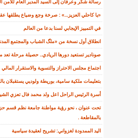
رسالة شكر وعرفان إلى السيد المدير العام للأمن ا
«يا كاحلي العزيز...» : صرخة وجع وضياع يطلقها عقي
في التمييز الإيجابي لسنا بدعا من العالم
انطلاق أول نسخة من «ملگ الشباب والمجتمع المدني»
صونادير تستعيد دورها الريادي.. حصيلة مرحلة تعد 
اجتماع مجلس الاحتراز والتسوية والاستقرار المالي
بتعليمات ملكية سامية، بوريطة ولوديي يستقبلان ب
أسرة الرئيس الراحل اعل ولد محمد فال تعزي الشي
تحت عنوان ، نحو رؤية مواطنة جامعة نظم قسم حزب 
بالمقاطعة .
اليد الممدودة لغزواني: تشريح لعقيدة سياسية