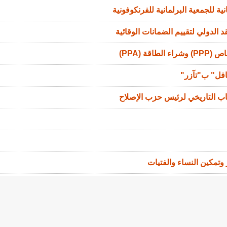
ة للجمعية البرلمانية للفرنكوفونية
 الدولي لتقييم الضمانات الوقائية
ة (PPA)
افل" ب"تآزر"
اب التاريخي لرئيس حزب الإصلاح
ر وتمكين النساء والفتيات