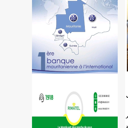
لي
ر
د