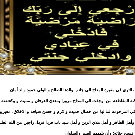
ثري في مقبرة المداح الي جانب والدها الصالح و الولي حمود و لد أمان
كنة المقاطعة من اوجفت الي المداح مرورا بمعدن العرفان و تمنيت و وكشضه 
 في المرحومة لما لها من خصال حميدة و كرم و حسن ضيافة و الاخلاق، معبري
وأهل الطاهر و أهل ملاي الزين و أهل سيد باب فردا فردا، راجين من الله العل
 فسيح جناته؛ وأن يلهمهم الصبر والسلوان