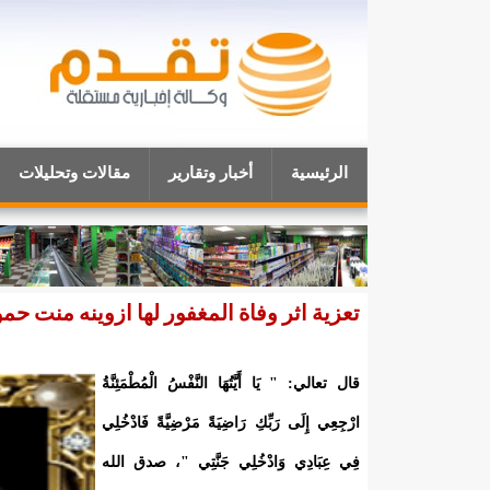
الرئيسية
أخبار وتقارير
مقالات وتحليلات
تعزية اثر وفاة المغفور لها ازوينه منت حمو
قال تعالي: " يَا أَيَّتُهَا النَّفْسُ الْمُطْمَئِنَّةُ
ارْجِعِي إِلَى رَبِّكِ رَاضِيَةً مَرْضِيَّةً فَادْخُلِي
فِي عِبَادِي وَادْخُلِي جَنَّتِي "، صدق الله