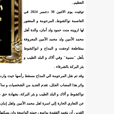
العظيم..
توفيت يوم الاثنين 30 دجمبر 2024 في
العاصمة نواكشوط، المرحومة و المغفور
لها ازوينه منت حمود ولد أمان، والدة أهل
محمد الأمين ولد محمد الأمين المعروفة
بمقاطعة اوجفت و المداح و انواكشوط
بأهل "مسية" وفي ألاك و البلد الطيب و
بئر البركة بالشرفاء .
وقد تم نقل المرحومة الي المداح مسقط رأسها حيث وارت ال
واثر هذا المصاب الجلل، تقدم العديد من الشخصيات و سا
نواكشوط و ألاك و البلد الطيب و بئر البركة، بشهادة حق
عن التعازي الحارة إلي اسرة اهل محمد الأمين واهل إمان 
القدير، أن يتغمد الفقيدة بواسع رحمته الواسعة وان يسكنها