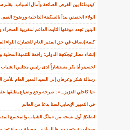
كيديماغا بين الفرص الضائعة وآمال الشباب...بقلم سي
الولاء الحقيقي يبدأ بالسكينة الداخلية ووضوح القيم.
البنين تجدد موقفها الثابت الداعم لمغربية الصحراء و
كلمة إنصاف في حق المدير العام للجمارك اللواء ال
إنشاء مطار تيجكجة الدولي: رافعة للتنمية المحلية و
لحسينو أبا بكر مستشاراً لدى رئيس مجلس الشباب ا
رسالة شكر وعرفان إلى السيد المدير العام للأمن ا
«يا كاحلي العزيز...» : صرخة وجع وضياع يطلقها عقي
في التمييز الإيجابي لسنا بدعا من العالم
انطلاق أول نسخة من «ملگ الشباب والمجتمع المدني»
صونادير تستعيد دورها الريادي.. حصيلة مرحلة تعد 