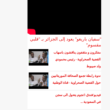
"سفيان باريغو" يعود إلى الجزائر بـ "قلبي
مقسوم"
مفكرون و مثقفون يناقشون باسهاب
القضية الصحراوية - رئيس محمودي
ولد صيبوط
ندوة رابطة تجمع الصحافة الموريتانيين
حول القضية الصحراوية - قناة الوطنية
فيديو/فندق 5نجوم يتحول الى سجن
في السعودية ...