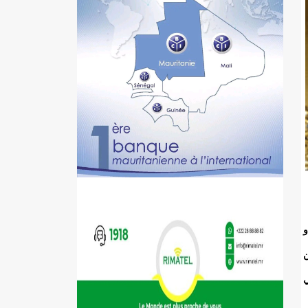
و
ن
ي