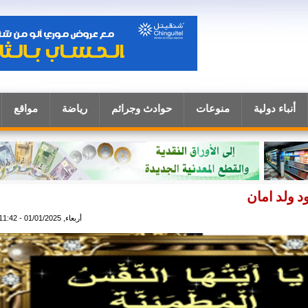
أنباء دولية
منوعات
حوادث وجرائم
رياضة
مواقع
د ولد امان
أربعاء, 01/01/2025 - 11:42