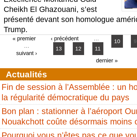
Cheikh El Ghazouani, s’est
présenté devant son homologue améri
Trump.
Pages
« premier
‹ précédent
…
10
9
…
13
12
11
suivant ›
dernier »
Actualités
Fin de session à l’Assemblée : un
la régularité démocratique du pays
Bon plan : stationner à l’aéroport 
Nouakchott coûte désormais moins 
Pourquoi vous n’êtes pas ce que vou