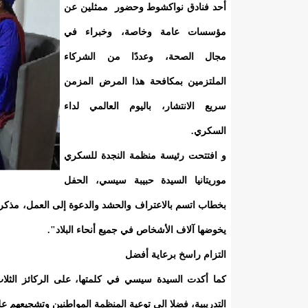
أحد فنادق نواكشوط وحضور ممثلين عن
مؤسسات عامة وخاصة، وخبراء في
مجال الصحة، وعددًا من الشركاء
الملتزمين بمكافحة هذا المرض المزمن
سريع الانتشار، باليوم العالمي لداء
السكري.
و افتتحت رئيسة منظمة النجدة للسكري
موريتانيا السيدة حبيبة سيسي، الحفل
بخطاب اتسم بالاعتراف والحشد والدعوة إلى العمل، مذكر
يخوضها آلاف الأشخاص في جميع أنحاء البلاد".
التزام راسخ برعاية أفضل
كما أكدت السيدة سيسي في كلمتها، على الركائز الثلاث ل
التدريبية، فضلا الي توعية المنظمة المواطنين وتشجيعهم عل