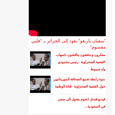
"سفيان باريغو" يعود إلى الجزائر بـ "قلبي
مقسوم"
مفكرون و مثقفون يناقشون باسهاب
القضية الصحراوية - رئيس محمودي
ولد صيبوط
ندوة رابطة تجمع الصحافة الموريتانيين
حول القضية الصحراوية - قناة الوطنية
فيديو/فندق 5نجوم يتحول الى سجن
في السعودية ...