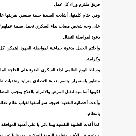
فريق ملتزم وراء كل عمل
وفي ختام كلمتها، أشادت السيدة حبيبة سيسي بفريقها على
على وجه شخص مصاب بداء السكري تحمل بصمة عملهم"
دعوة لمواصلة النضال
واختُتم الحفل بدعوة جماعية لمواصلة الجهود ليتمك
وكرامة.
وسلط اليوم العالمي لداء السكري الضوء على الحاجة الملح
متطور باستمرار، يتسم بعبء اقتصادي متزايد وتحديات طبي
لكونها أساسية لتقبل المرض والالتزام بالعلاج وتجنب المض
وأبدت أخصائية التغذية خديجة سو أسفها لغياب نظام غذائي
بانتظام.
كما أكدت الطبيبة النفسية بينتا باثي با على أهمية الموافق
و دعت في الأخير منظمة النجدة للسكري موريتانيا عبر ن