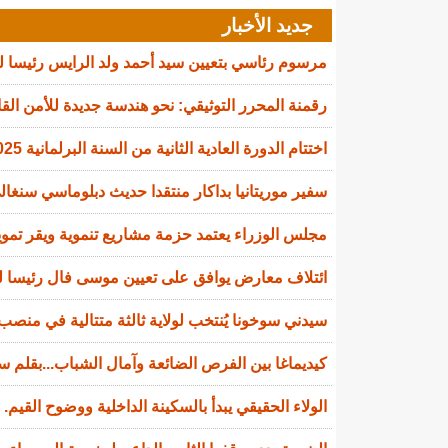
جديد الأخبار
مرسوم رئاسي بتعيين سيد أحمد ولد الرايس رئيسا 
رقمنة المحرر التوثيقي: نحو هندسة جديدة للأمن القا
اختتام الدورة العادية الثانية من السنة البرلمانية 2025-2026
سفير موريتانيا بداكار منتقدا حديث دبلوماسي سنغالي
مجلس الوزراء يعتمد حزمة مشاريع تنموية ويقر تمويل
ائتلاف معارض يوافق على تعيين موسى فال رئيسا لل
سيدني سوخونا يُنتخب لولاية ثالثة متتالية في منصب 
كيديماغا بين الفرص الضائعة وآمال الشباب...بقلم سي
الولاء الحقيقي يبدأ بالسكينة الداخلية ووضوح القيم.