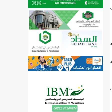
ي
ة
يك
ى