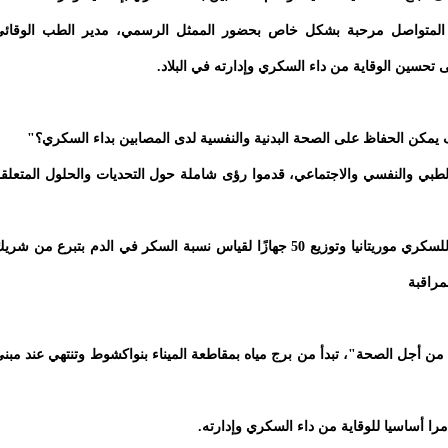
مها المتواصل مرحبة بشكل خاص بحضور الممثل الرسمي، مدير الطب الوقائ
 تحسين الوقاية من داء السكري وإدارته في البلاد.
ن الحفاظ على الصحة البدنية والنفسية لدى المصابين بداء السكري؟"
لطبي والنفسي والاجتماعي، قدموا رؤى شاملة حول التحديات والحلول المتعلق
كما تضمن الاجتماع عرض فيديو مؤسسي لمنظمة النجدة للسكري موريتانيا وتوزيع 50 جهازًا لقياس نسبة السكر في الدم بتبرع من شر
مراقبة
 أجل الصحة"، تبدأ من برج مياه بمقاطعة الميناء بنواكشوط وتنتهي عند مبن
مرا أساسيا للوقاية من داء السكري وإدارته.