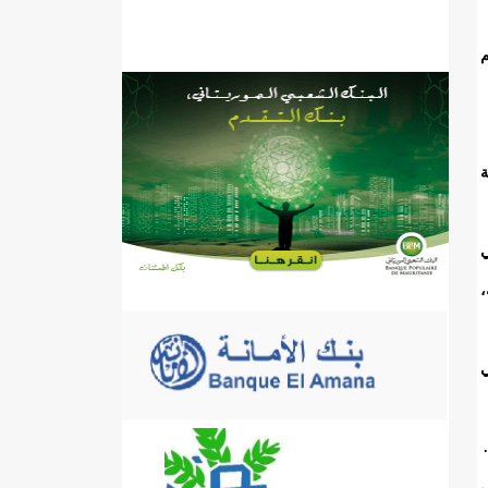
م
ة
ي
،
ي
ى