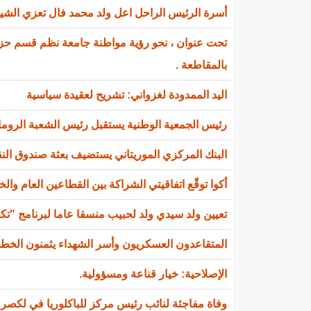
أسرة الرئيس الراحل اعل ولد محمد فال تعزي الشي
تحت عنوان ، نحو رؤية مواطنة جامعة نظم قسم حزب 
بالمقاطعة .
اليد الممدودة لغزواني: تشريح لعقيدة سياسية
رئيس الجمعية الوطنية يستقبل رئيس الشعبة الروماني
البنك المركزي الموريتاني يستضيف بعثة صندوق النقد
أكوا توقّع اتفاقيتي الشراكة بين القطاعين العام والخاص (PPP) وشراء الطاق
تعيين ولد سيدي ولد لحبيب منسقا عاما لبرنامج "تك
المتقاعدون العسكريون وأسر الشهداء يثمنون الخط
الإصلاحية: خيار قناعة ومسؤولية.
وفاة مفاجئة لنائب رئيس مركز للباكلوريا في لكصر