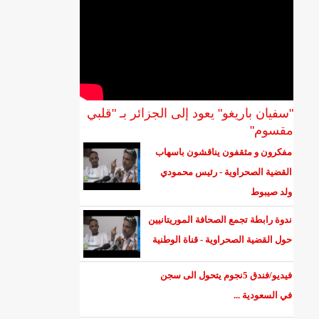
"سفيان باريغو" يعود إلى الجزائر بـ "قلبي
مقسوم"
مفكرون و مثقفون يناقشون باسهاب
القضية الصحراوية - رئيس محمودي
ولد صيبوط
ندوة رابطة تجمع الصحافة الموريتانيين
حول القضية الصحراوية - قناة الوطنية
فيديو/فندق 5نجوم يتحول الى سجن
في السعودية ...