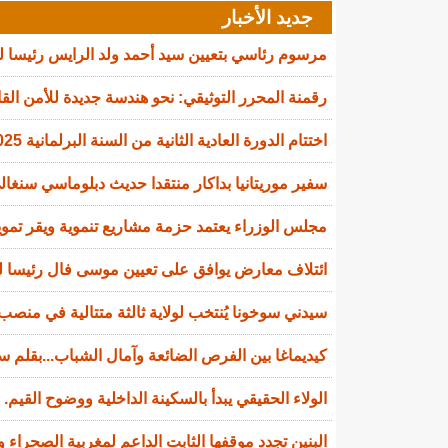
جديد الأخبار
مرسوم رئاسي بتعيين سيد أحمد ولد الرايس رئيسا 
رقمنة المحرر التوثيقي: نحو هندسة جديدة للأمن القا
اختتام الدورة العادية الثانية من السنة البرلمانية 2025-2026
سفير موريتانيا بداكار منتقدا حديث دبلوماسي سنغالي
مجلس الوزراء يعتمد حزمة مشاريع تنموية ويقر تمويل
ائتلاف معارض يوافق على تعيين موسى فال رئيسا لل
سيدني سوخونا يُنتخب لولاية ثالثة متتالية في منصب 
كيديماغا بين الفرص الضائعة وآمال الشباب...بقلم سي
الولاء الحقيقي يبدأ بالسكينة الداخلية ووضوح القيم.
البنين تجدد موقفها الثابت الداعم لمغربية الصحراء و