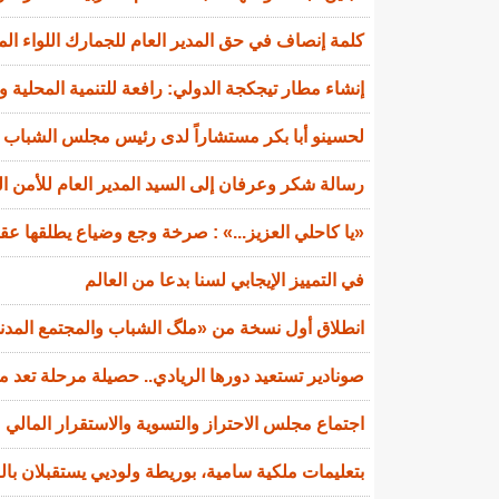
كلمة إنصاف في حق المدير العام للجمارك اللواء ال
إنشاء مطار تيجكجة الدولي: رافعة للتنمية المحلية و
لحسينو أبا بكر مستشاراً لدى رئيس مجلس الشباب ا
رسالة شكر وعرفان إلى السيد المدير العام للأمن ا
«يا كاحلي العزيز...» : صرخة وجع وضياع يطلقها عقي
في التمييز الإيجابي لسنا بدعا من العالم
انطلاق أول نسخة من «ملگ الشباب والمجتمع المدني»
صونادير تستعيد دورها الريادي.. حصيلة مرحلة تعد 
اجتماع مجلس الاحتراز والتسوية والاستقرار المالي
بتعليمات ملكية سامية، بوريطة ولوديي يستقبلان ب