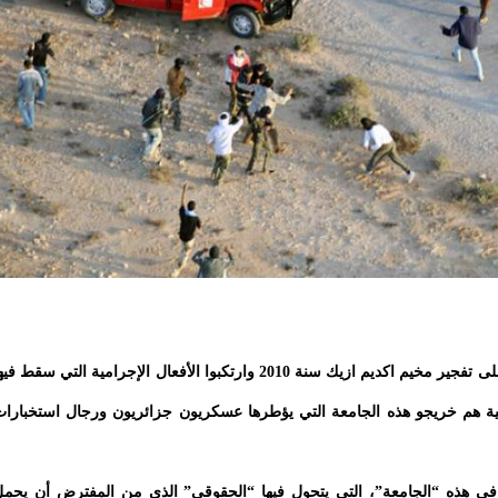
يكفي فقط الإشارة هنا إلى أن أغلب، بل جل، من حرض على تفجير مخيم اكديم ازيك سنة 2010 وارتكبوا الأفعال الإجرامية التي سقط ف
دنية هم خريجو هذه الجامعة التي يؤطرها عسكريون جزائريون ورجال استخبارا
 في هذه “الجامعة”، التي يتحول فيها “الحقوقي” الذي من المفترض أن يحم