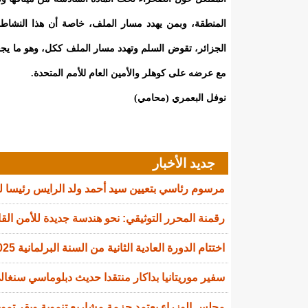
المنطقة، وبمن يهدد مسار الملف، خاصة أن هذا النشاط 
الجزائر، تقوض السلم وتهدد مسار الملف ككل، وهو ما يج
مع عرضه على كوهلر والأمين العام للأمم المتحدة.
نوفل البعمري (محامي)
جديد الأخبار
مرسوم رئاسي بتعيين سيد أحمد ولد الرايس رئيسا 
رقمنة المحرر التوثيقي: نحو هندسة جديدة للأمن القا
اختتام الدورة العادية الثانية من السنة البرلمانية 2025-2026
سفير موريتانيا بداكار منتقدا حديث دبلوماسي سنغالي
مجلس الوزراء يعتمد حزمة مشاريع تنموية ويقر تمويل