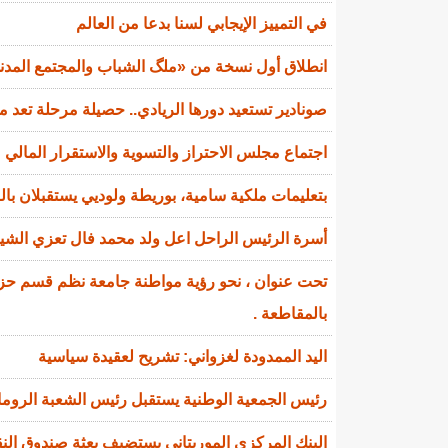
في التمييز الإيجابي لسنا بدعا من العالم
انطلاق أول نسخة من «ملگ الشباب والمجتمع المدني»
صونادير تستعيد دورها الريادي.. حصيلة مرحلة تعد 
اجتماع مجلس الاحتراز والتسوية والاستقرار المالي
بتعليمات ملكية سامية، بوريطة ولوديي يستقبلان ب
أسرة الرئيس الراحل اعل ولد محمد فال تعزي الشي
تحت عنوان ، نحو رؤية مواطنة جامعة نظم قسم حزب 
بالمقاطعة .
اليد الممدودة لغزواني: تشريح لعقيدة سياسية
رئيس الجمعية الوطنية يستقبل رئيس الشعبة الروماني
البنك المركزي الموريتاني يستضيف بعثة صندوق النقد