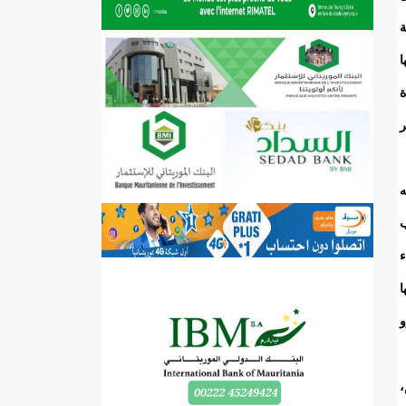
ة
ا
ة
ر
ه
ب
ء
ا
و
،