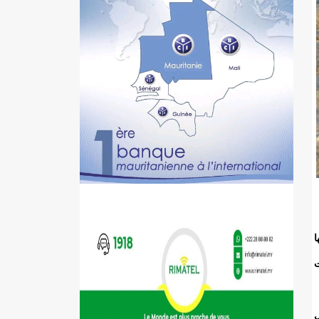
يها
ت
ل