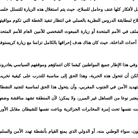
امل لأفكار كلها عنف وحامل للسلاح، حيث يتم استغلال هذه الزيارة للتسلل خلس
لمطابقة الدروس النظرية بالعملي في انتظار تنفيذ الخطة التي تكوم مواقيته
ملف في الأمم المتحدة أو زيارة المبعوث الشخصي للأمين العام للأمم المتحد
 وللأقاليم الجنوبية، وهو ما حدث مثلا سنة 2012 في أحداث الداخلة، حيث كان هناك هدف إحراقها بالكامل تزامنا مع زيارة كريستوف
وفي هذا الإطار جميع المواطنين كيفما كان انتماؤهم وموقفهم السياسي يغادرون
 لكن أن تتحول هذه الحرية، وهذا الحق إلى مناسبة للتدرب على كيفية تخري
لتهديد الأمن في الجنوب المغربي، وأن يتحول هذا الحق لمناسبة لتجنيد النشطا
بر نوعا من التساهل غير المبرر، ولا يمكن؛ لأن المنطقة تشهد مناقشة وضعه
ت نفسها تحت إمرة المخابرات الجزائرية وباعت نفسها للشيطان مقابل الأور
، سواء الوطني منه، أو الدولي الذي يمنع القيام بأنشطة تهدد الأمن والسلم