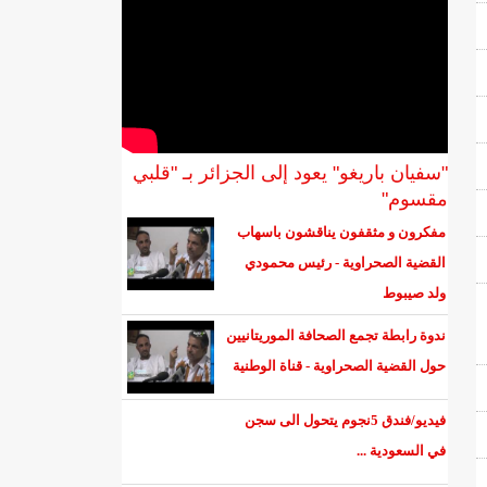
"سفيان باريغو" يعود إلى الجزائر بـ "قلبي
مقسوم"
مفكرون و مثقفون يناقشون باسهاب
القضية الصحراوية - رئيس محمودي
ولد صيبوط
ندوة رابطة تجمع الصحافة الموريتانيين
حول القضية الصحراوية - قناة الوطنية
فيديو/فندق 5نجوم يتحول الى سجن
في السعودية ...