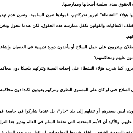
 الحقوق بمدى سلمية أصحابها وممارسيها.
يها هؤلاء “النشطاء” لتبرير تحركاتهم، فموادها تقرن السلمية، وتقرن عدم تهدي
 مختلف الاتفاقيات والقوانين تكفل ممارسة هذه الحقوق، لكن عندما تتحول وتخر
هم.
لان ويتدربون على حمل السلاح أو يأخذون دورة تدريبية في العصيان وإشاع
انون عليهم ومحاكمتهم؟
برون كما يتدرب هؤلاء النشطاء على إحداث السيبة وتتركهم بلجيكا دون محاكم
ى السلاح حتى لو كان على المستوى النظري وتتركهم يعودون لكندا دون محاكمة
ون، ليس بسفرهم أو تنقلهم إلى بلد “جار”، بل عندما شاركوا في جامعة ف
هم. والأكيد أن الأمم المتحدة، التي تحفظ السلم في العالم وتدير هذا النزا
وتدفع بالمبعوث الشخصي لخلق شروط للمفاوضات، لن تقبل بمن يهدد السلم ف