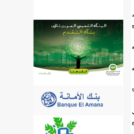
د
ج
ة
ة
؟
ي
ع
ي