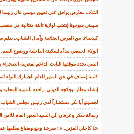
ائتلاف معارض يوافق على تعيين موسى فال رئيسا لل
سيدني سوخونا يُنتخب لولاية ثالثة متتالية في منصب 
كيديماغا بين الفرص الضائعة وآمال الشباب...بقلم سي
الولاء الحقيقي يبدأ بالسكينة الداخلية ووضوح القيم.
البنين تجدد موقفها الثابت الداعم لمغربية الصحراء و
كلمة إنصاف في حق المدير العام للجمارك اللواء ال
إنشاء مطار تيجكجة الدولي: رافعة للتنمية المحلية و
لحسينو أبا بكر مستشاراً لدى رئيس مجلس الشباب ا
رسالة شكر وعرفان إلى السيد المدير العام للأمن ا
«يا كاحلي العزيز...» : صرخة وجع وضياع يطلقها عقي