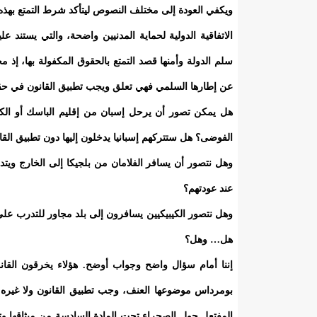
ويكفي العودة إلى مختلف النصوص ليتأكد شرط التمتع بهذه
الاتفاقية الدولية لحماية المدنيين واضحة، والتي يستند عل
سلم الدولة وأمنها قصد التمتع بالحقوق المكفولة بها، إذ
عن إطارها السلمي فهي تعلق ويجب تطبيق القانون في حق
هل يمكن تصور أن يرحل إسبان من إقليم الباسك أو الكط
الفوضى؟ هل ستتركهم إسبانيا يدخلون إليها دون تطبيق الق
وهل نتصور أن يسافر الفلامان من بلجيكا إلى الخارج ويتد
عند عودتهم؟
وهل نتصور الكيبيكيين يسافرون إلى بلد مجاور للتدرب عل
هل… وهل؟
إننا أمام سؤال واضح وجواب أوضح. هؤلاء يخرقون القان
بومرداس موضوعها العنف، وجب تطبيق القانون ولا غيره علي
المفتعل حول الصحراء تحت المادة السادسة من ميثاقها 